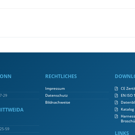
 BONN
RECHTLICHES
DOWNL
Impressum
CE Zerti
7-29
Datenschutz
EN ISO 1
Bildnachweise
Datenbl
MITTWEIDA
Katalog
Harness
Broschü
25-59
LINKS