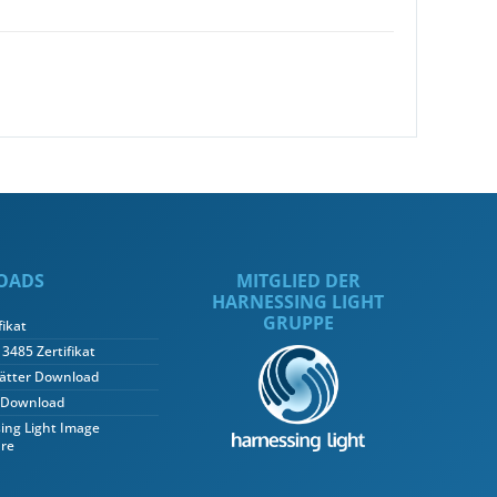
OADS
MITGLIED DER
HARNESSING LIGHT
GRUPPE
fikat
3485 Zertifikat
ätter Download
 Download
ing Light Image
re