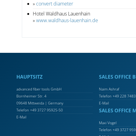
»
convert diameter
Hotel Waldhaus Lauenhain
»
www.waldhaus-lauenhain.de
HAUPTSITZ
SALES OFFICE
advanced fiber tools GmbH
Naim Ashraf
Bornheimer Str. 4
Telefon
+49 228 7483
09648 Mittweida | Germany
E-Mail
SALES OFFICE 
Telefon
+49 3727 95925-50
E-Mail
Maxi Vogel
Telefon
+49 3727 959