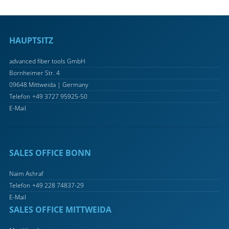
HAUPTSITZ
advanced fiber tools GmbH
Bornheimer Str. 4
09648 Mittweida | Germany
Telefon
+49 3727 95925-50
E-Mail
SALES OFFICE BONN
Naim Ashraf
Telefon
+49 228 74837-29
E-Mail
SALES OFFICE MITTWEIDA