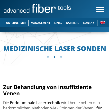
UNTERNEHMEN
MANAGEMENT
LINKS
KARRIERE
KONTAKT
MEDIZINISCHE LASER SONDEN
Zur Behandlung von insuffiziente
Venen
Die
Endoluminale Lasertechnik
wird heute neben den
herkömmlichen Methoden wie ( Strippen der Venen )
für