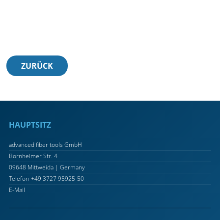
ZURÜCK
HAUPTSITZ
advanced fiber tools GmbH
Bornheimer Str. 4
09648 Mittweida | Germany
Telefon
+49 3727 95925-50
E-Mail