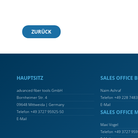
ZURÜCK
HAUPTSITZ
SALES OFFICE
advanced fiber tools GmbH
Naim Ashraf
Bornheimer Str. 4
Telefon
+49 228 7483
09648 Mittweida | Germany
E-Mail
SALES OFFICE 
Telefon
+49 3727 95925-50
E-Mail
Maxi Vogel
Telefon
+49 3727 959