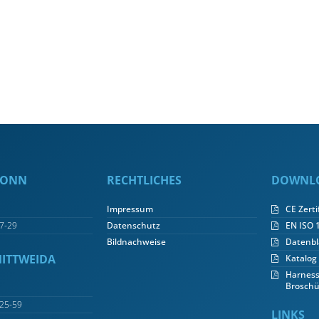
 BONN
RECHTLICHES
DOWNL
Impressum
CE Zerti
7-29
Datenschutz
EN ISO 1
Bildnachweise
Datenbl
MITTWEIDA
Katalog
Harness
Broschü
25-59
LINKS