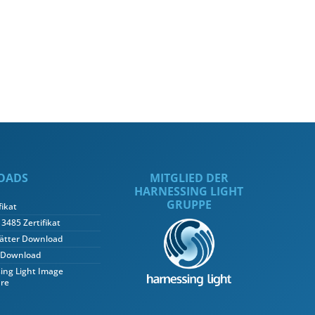
OADS
MITGLIED DER
HARNESSING LIGHT
GRUPPE
fikat
3485 Zertifikat
ätter Download
 Download
ing Light Image
re